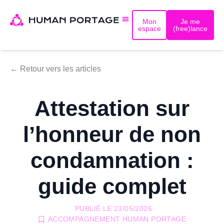
Mon
Je me
espace
(free)lance
← Retour vers les articles
Attestation sur
l’honneur de non
condamnation :
guide complet
PUBLIÉ LE
23/05/2026
ACCOMPAGNEMENT HUMAN PORTAGE