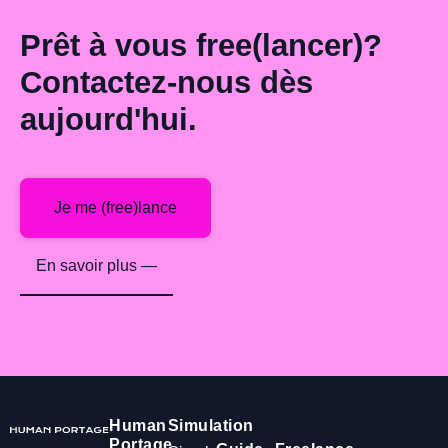
Prêt à vous free(lancer)?
Contactez-nous dès
aujourd'hui.
Je me (free)lance
En savoir plus —
Human
Simulation
Portage