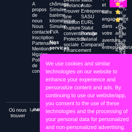
1min
entrep
A
chômage
et
freelance
Auto-
et
Télé
propos
Simuler
Trouver
Entrepreneur
sans
vous
de
barème
grat
une
SASU
reche
engagement
nous
kilométrique
notr
mission
EURL
un
dans
Nous
Simuler
+50
Rupture
Statut
livre
parten
contacter
TVA
votre
avis
conventionnelle
Portage
blan
en
Inscription
|
Protection
Salarial
aventure
qui
porta
Nos
Partenaires
Noté
sociale
Comparatif
répo
entrepreneuria
services
salari
Mentions
4.9/5
Financement
à
?
légales
Mutuelle
immobilier
tout
Politique
Prévoyance
FAQ
We use cookies and similar
vos
de
Titre
Glossaire
Cont
confidentialité
technologies on our website to
ques
n
restaurant
Blog
Comité
Les
enhance your experience and
d'entreprise
métiers
Té
personalize content and ads. By
gr
freelance
continuing to use our website/app,
you consent to the use of these
Lyon
Paris
Bordeaux
Nice
Marseille
Nantes
Toulouse
Où nous
technologies and the processing of
trouver
your personal data for personalized
and non-personalized advertising.