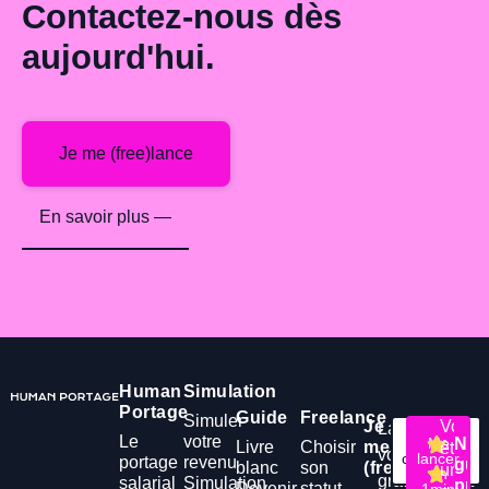
Contactez-nous dès
aujourd'hui.
Je me (free)lance
En savoir plus —
Human
Simulation
Portage
Guide
Freelance
Simuler
Je
Vous
Lancez-
Le
votre
Me
Me
Not
Livre
Choisir
me
êtes
vous
connecter
lancer
portage
revenu
gui
blanc
son
(free)lance
une
en
gratuitement
salarial
Simulation
prat
Devenir
statut