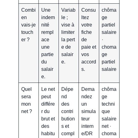
Combi
Une
Variab
Consu
chôma
en
indem
le ;
ltez
ge
vais-je
nité
vise à
votre
partiel
touch
rempl
limiter
fiche
salaire
er ?
ace
la pert
de
·
une
e de
paie et
choma
partie
salair
vos
ge
du
e.
accord
partiel
salair
s.
salaire
e.
Quel
Le net
Dépe
Dema
chôma
sera
peut
nd
ndez
ge
mon
différe
des
un
techni
net ?
r du
contri
simula
que
brut et
bution
teur
salaire
des
s et
intern
net ·
habitu
compl
e/DR
choma