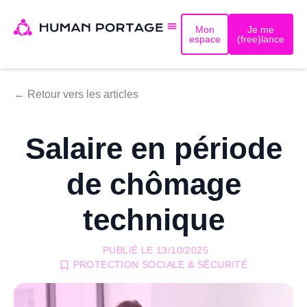
Mon
Je me
espace
(free)lance
← Retour vers les articles
Salaire en période
de chômage
technique
PUBLIÉ LE
13/10/2025
PROTECTION SOCIALE & SÉCURITÉ