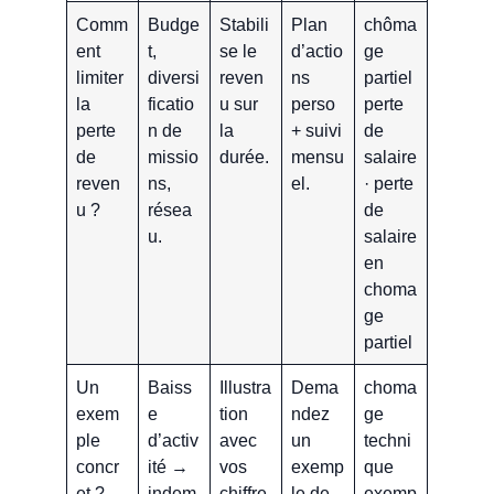
Comm
Budge
Stabili
Plan
chôma
ent
t,
se le
d’actio
ge
limiter
diversi
reven
ns
partiel
la
ficatio
u sur
perso
perte
perte
n de
la
+ suivi
de
de
missio
durée.
mensu
salaire
reven
ns,
el.
· perte
u ?
résea
de
u.
salaire
en
choma
ge
partiel
Un
Baiss
Illustra
Dema
choma
exem
e
tion
ndez
ge
ple
d’activ
avec
un
techni
concr
ité →
vos
exemp
que
et ?
indem
chiffre
le de
exemp