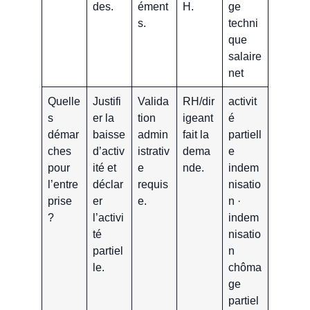
des.
ément
H.
ge
s.
techni
que
salaire
net
Quelle
Justifi
Valida
RH/dir
activit
s
er la
tion
igeant
é
démar
baisse
admin
fait la
partiell
ches
d’activ
istrativ
dema
e
pour
ité et
e
nde.
indem
l’entre
déclar
requis
nisatio
prise
er
e.
n ·
?
l’activi
indem
té
nisatio
partiel
n
le.
chôma
ge
partiel