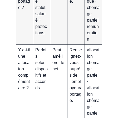
portag
e
e.
que ·
e ?
statut
choma
salari
ge
é +
partiel
protec
remun
tions.
eratio
n
Y a-t-il
Parfoi
Peut
Rense
allocat
une
s,
améli
ignez-
ion
allocat
selon
orer le
vous
choma
ion
dispos
net.
auprè
ge
compl
itifs et
s de
partiel
ément
accor
l’empl
·
aire ?
ds.
oyeur/
allocat
portag
ion
e.
chôma
ge
partiel