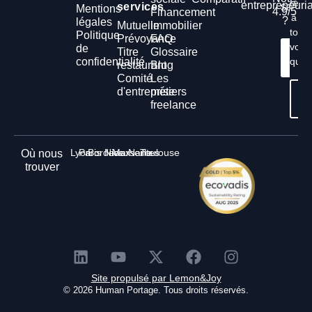
répo
entrepreneuria
services
salari
Mentions
4.9/5
Financement
à
?
légales
Mutuelle
immobilier
tout
Politique
Prévoyance
FAQ
vos
de
Titre
Glossaire
Cont
confidentialité
ques
n
restaurant
Blog
Comité
Les
d'entreprise
métiers
Té
gr
freelance
Lyon
Paris
Bordeaux
Nice
Marseille
Nantes
Toulouse
Où nous
trouver
Site propulsé par Lemon&Joy
© 2026 Human Portage. Tous droits réservés.