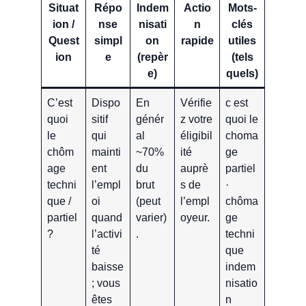
Situat
Répo
Indem
Actio
Mots-
ion /
nse
nisati
n
clés
Quest
simpl
on
rapide
utiles
ion
e
(repèr
(tels
e)
quels)
C’est
Dispo
En
Vérifie
c est
quoi
sitif
génér
z votre
quoi le
le
qui
al
éligibil
choma
chôm
mainti
~70%
ité
ge
age
ent
du
auprè
partiel
techni
l’empl
brut
s de
·
que /
oi
(peut
l’empl
chôma
partiel
quand
varier)
oyeur.
ge
?
l’activi
.
techni
té
que
baisse
indem
; vous
nisatio
êtes
n