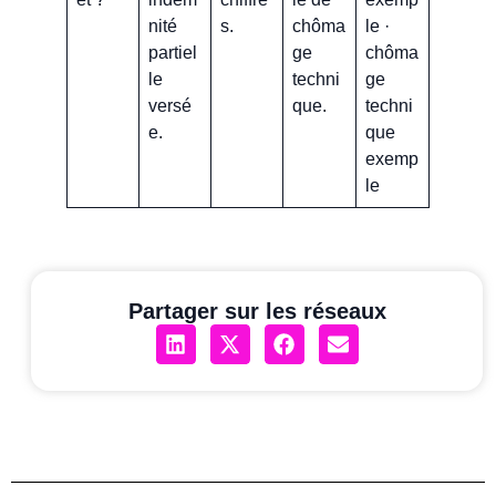
nité
s.
chôma
le ·
partiel
ge
chôma
le
techni
ge
versé
que.
techni
e.
que
exemp
le
Partager sur les réseaux