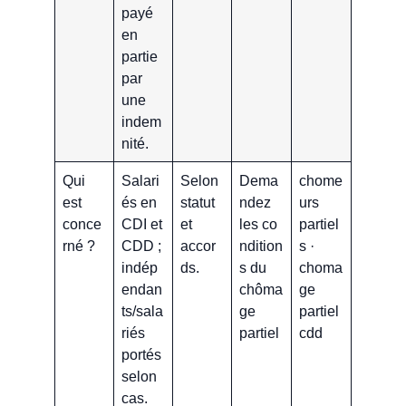
payé
en
partie
par
une
indem
nité.
Qui
Salari
Selon
Dema
chome
est
és en
statut
ndez
urs
conce
CDI et
et
les co
partiel
rné ?
CDD ;
accor
ndition
s ·
indép
ds.
s du
choma
endan
chôma
ge
ts/sala
ge
partiel
riés
partiel
cdd
portés
selon
cas.