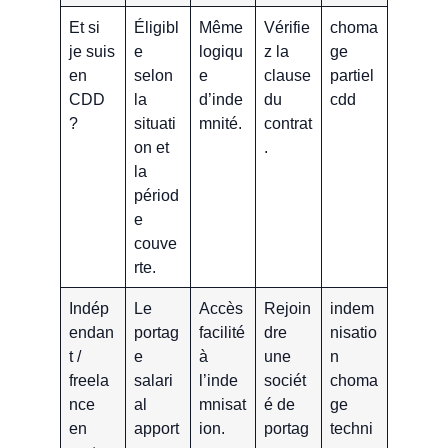
Et si
Éligibl
Même
Vérifie
choma
je suis
e
logiqu
z la
ge
en
selon
e
clause
partiel
CDD
la
d’inde
du
cdd
?
situati
mnité.
contrat
on et
.
la
périod
e
couve
rte.
Indép
Le
Accès
Rejoin
indem
endan
portag
facilité
dre
nisatio
t /
e
à
une
n
freela
salari
l’inde
sociét
choma
nce
al
mnisat
é de
ge
en
apport
ion.
portag
techni