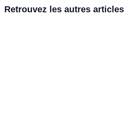
Retrouvez les autres articles
Simulateur allocation chômage : estimez vos
droits ARE
Vous quittez votre emploi et vous interrogez sur vos futurs
revenus ? Avant de vous lancer en freelance ou de traverser
une période de transition, anticiper le montant de votre
allocation chômage vous permet de sécuriser votre projet
professionnel en toute sérénité.