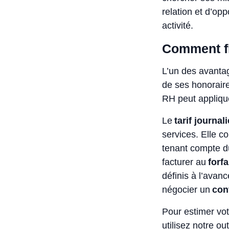
relation et d’op
activité.
Comment fix
L’un des avantag
de ses honoraire
RH peut appliquer
Le
tarif journa
services. Elle co
tenant compte du
facturer au
forfa
définis à l’avan
négocier un
con
Pour estimer vot
utilisez notre ou