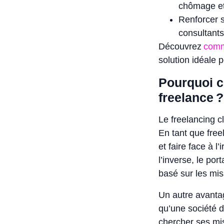
chômage et 
Renforcer s
consultants
Découvrez
comme
solution idéale 
Pourquoi ch
freelance ?
Le freelancing c
En tant que free
et faire face à l
l’inverse, le por
basé sur les mis
Un autre avanta
qu’une société d
chercher ses mis