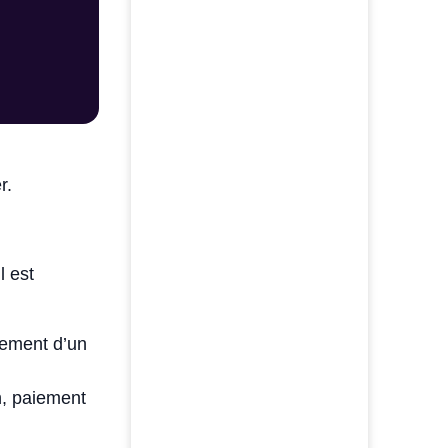
er.
l est
pement d’un
n, paiement