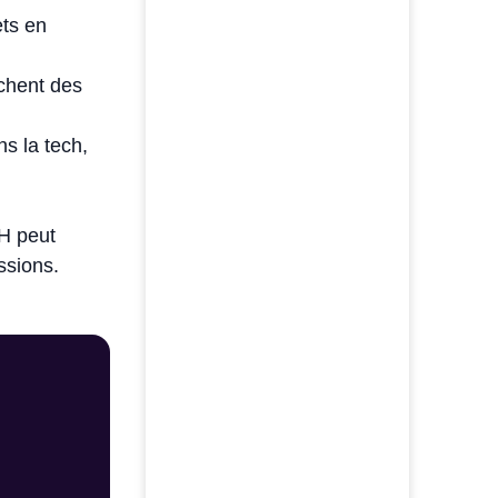
ets en
rchent des
ns la tech,
RH peut
issions.