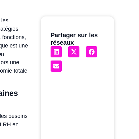
 les
ratégies
Partager sur les
 fonctions,
réseaux
ique est une
on
lors une
omie totale
aines
les besoins
nt RH en