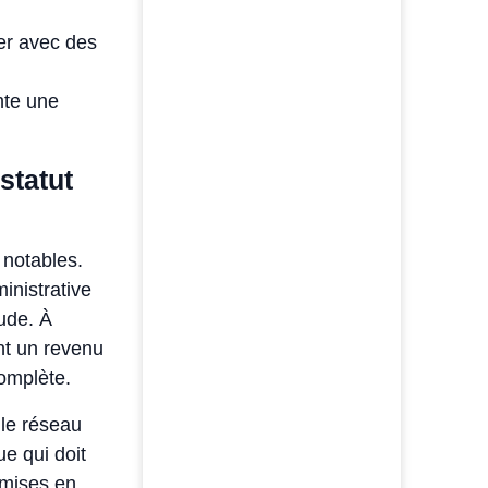
ler avec des
nte une
statut
 notables.
inistrative
tude. À
ant un revenu
complète.
 le réseau
ue qui doit
 mises en