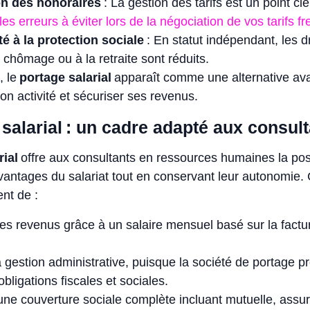
n des honoraires
: La gestion des tarifs est un point clé
les erreurs à éviter lors de la négociation de vos tarifs f
té à la protection sociale
: En statut indépendant, les dr
 chômage ou à la retraite sont réduits.
, le
portage salarial
apparaît comme une alternative av
son activité et sécuriser ses revenus.
 salarial : un cadre adapté aux consul
rial
offre aux consultants en ressources humaines la poss
vantages du salariat tout en conservant leur autonomie. 
nt de :
es revenus grâce à un salaire mensuel basé sur la factu
la gestion administrative, puisque la société de portage p
obligations fiscales et sociales.
ne couverture sociale complète incluant mutuelle, assu