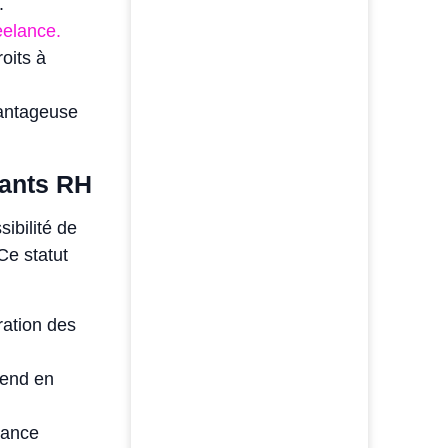
.
reelance.
oits à
antageuse
tants RH
ibilité de
Ce statut
ration des
rend en
rance