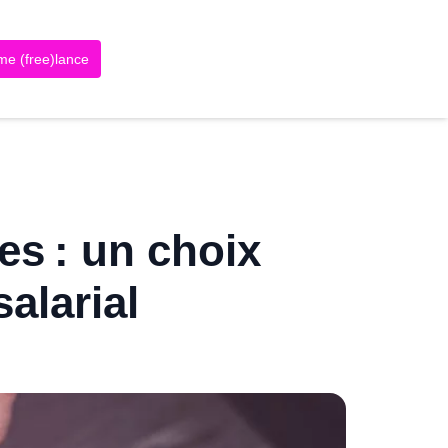
me (free)lance
s : un choix
alarial