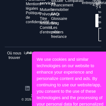
Noté
sociale
Comparatif
répo
entrepreneuria
services
salari
Mentions
4.9/5
Financement
à
?
légales
Mutuelle
immobilier
tout
Politique
Prévoyance
FAQ
vos
de
Titre
Glossaire
Cont
confidentialité
ques
n
restaurant
Blog
Comité
Les
d'entreprise
métiers
Té
gr
freelance
Lyon
Paris
Bordeaux
Nice
Marseille
Nantes
Toulouse
Où nous
trouver
We use cookies and similar
technologies on our website to
enhance your experience and
personalize content and ads. By
continuing to use our website/app,
you consent to the use of these
Site propulsé par Lemon&Joy
technologies and the processing of
© 2026 Human Portage. Tous droits réservés.
your personal data for personalized