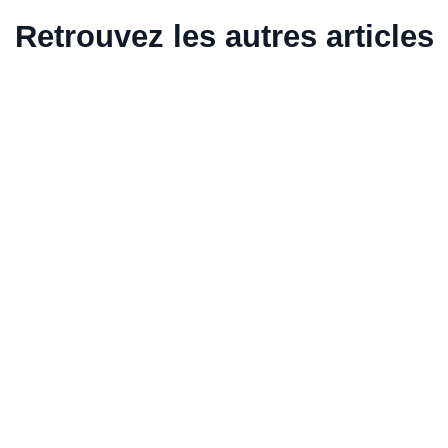
Retrouvez les autres articles
Raison sociale auto entrepreneur : définition
et choix
Vous créez votre micro-entreprise et vous vous demandez
quel nom lui donner ? La raison sociale auto entrepreneur est
une notion souvent mal comprise. Voici tout ce qu'il faut savoir