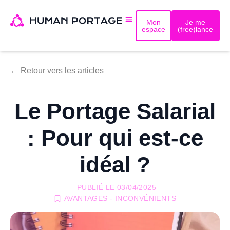
Mon
Je me
espace
(free)lance
← Retour vers les articles
Le Portage Salarial
: Pour qui est-ce
idéal ?
PUBLIÉ LE
03/04/2025
AVANTAGES - INCONVÉNIENTS