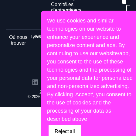
Comité
Les
d'entreprise
métiers
Té
gr
freelance
We use cookies and similar
technologies on our website to
enhance your experience and
Lyon
Paris
Bordeaux
Nice
Marseille
Nantes
Toulouse
Où nous
trouver
personalize content and ads. By
continuing to use our website/app,
you consent to the use of these
technologies and the processing of
your personal data for personalized
and non-personalized advertising.
Site propulsé par Lemon&Joy
By clicking 'Accept', you consent to
© 2026 Human Portage. Tous droits réservés.
the use of cookies and the
processing of your data as
described above
Reject all