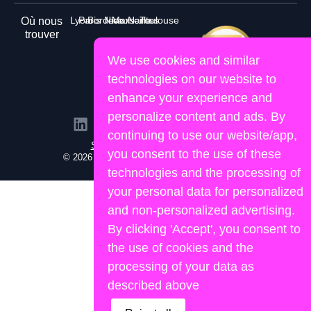
Lyon
Paris
Bordeaux
Nice
Marseille
Nantes
Toulouse
Où nous
trouver
We use cookies and similar
technologies on our website to
enhance your experience and
personalize content and ads. By
continuing to use our website/app,
Site propulsé par Lemon&Joy
you consent to the use of these
© 2026 Human Portage. Tous droits réservés.
technologies and the processing of
your personal data for personalized
and non-personalized advertising.
By clicking 'Accept', you consent to
the use of cookies and the
processing of your data as
described above