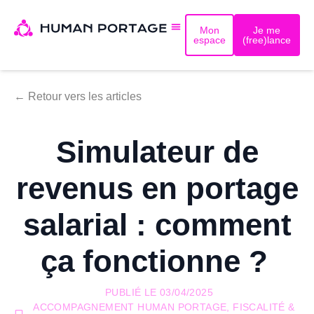
Mon
Je me
espace
(free)lance
← Retour vers les articles
Simulateur de
revenus en portage
salarial : comment
ça fonctionne ?
PUBLIÉ LE
03/04/2025
ACCOMPAGNEMENT HUMAN PORTAGE
,
FISCALITÉ &