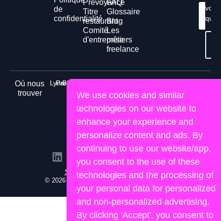
Prévoyance
FAQ
vos
de
Titre
Glossaire
Cont
confidentialité
ques
n
restaurant
Blog
Comité
Les
d'entreprise
métiers
Té
gr
freelance
Lyon
Paris
Bordeaux
Nice
Marseille
Nantes
Toulouse
Où nous
trouver
We use cookies and similar
technologies on our website to
enhance your experience and
personalize content and ads. By
continuing to use our website/app,
you consent to the use of these
Site propulsé par Lemon&Joy
technologies and the processing of
© 2026 Human Portage. Tous droits réservés.
your personal data for personalized
and non-personalized advertising.
By clicking 'Accept', you consent to