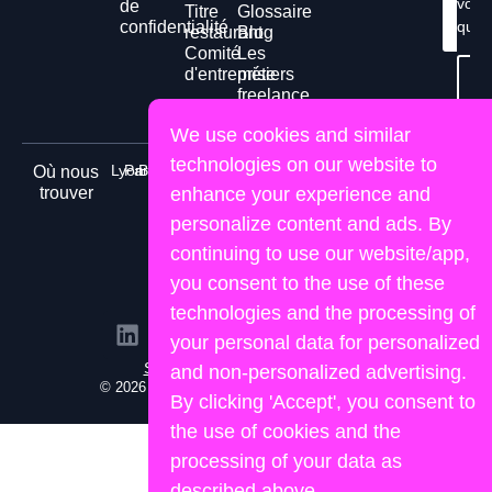
vos
de
Titre
Glossaire
Cont
confidentialité
ques
n
restaurant
Blog
Comité
Les
d'entreprise
métiers
Té
gr
freelance
We use cookies and similar
technologies on our website to
Lyon
Paris
Bordeaux
Nice
Marseille
Nantes
Toulouse
Où nous
trouver
enhance your experience and
personalize content and ads. By
continuing to use our website/app,
you consent to the use of these
technologies and the processing of
your personal data for personalized
Site propulsé par Lemon&Joy
and non-personalized advertising.
© 2026 Human Portage. Tous droits réservés.
By clicking 'Accept', you consent to
the use of cookies and the
processing of your data as
described above