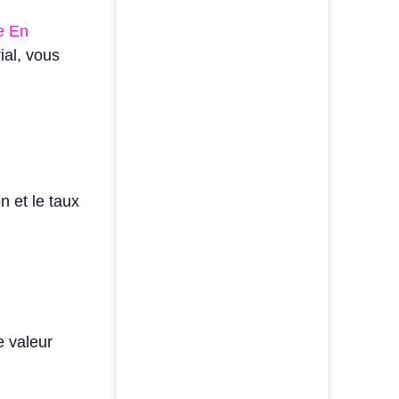
e En
ial, vous
 et le taux
e valeur