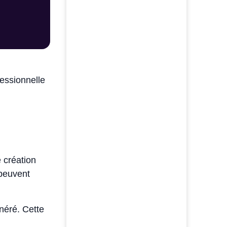
fessionnelle
 création
 peuvent
onéré. Cette