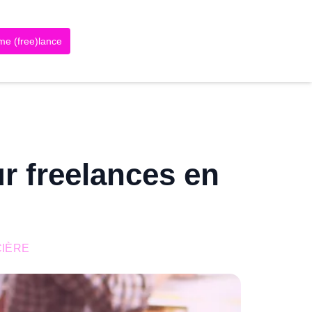
me (free)lance
r freelances en
CIÈRE