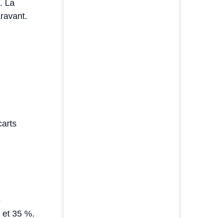
. La
aravant.
arts
e
% et 35 %.