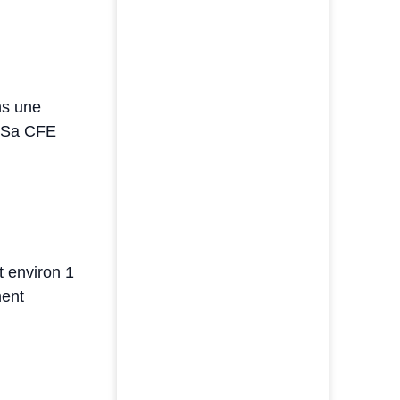
ns une
. Sa CFE
t environ 1
ment