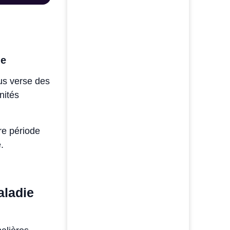
le
us verse des
nités
re période
.
aladie