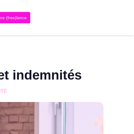
me (free)lance
et indemnités
ITÉ