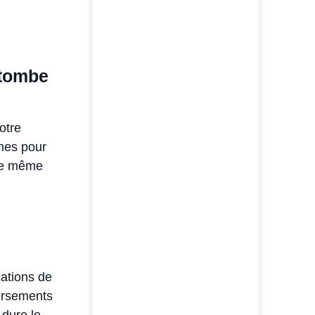
 tombe
otre
hes pour
ale même
cations de
ersements