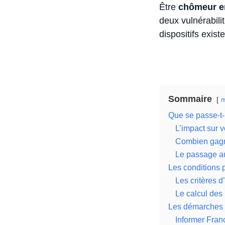
Être
chômeur en
deux vulnérabili
dispositifs exis
Sommaire
m
Que se passe-t
L’impact sur 
Combien gagn
Le passage au
Les conditions 
Les critères d’
Le calcul des
Les démarches à
Informer Fran