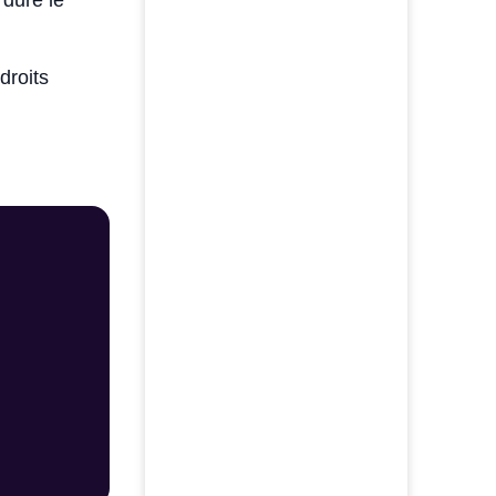
 dure le
droits