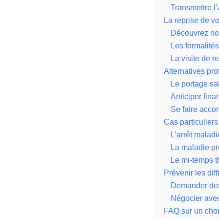
Transmettre l
La reprise de v
Découvrez not
Les formalités
La visite de r
Alternatives pro
Le portage sal
Anticiper fin
Se faire acc
Cas particuliers
L’arrêt malad
La maladie pr
Le mi-temps 
Prévenir les diff
Demander des
Négocier avec
FAQ sur un cho