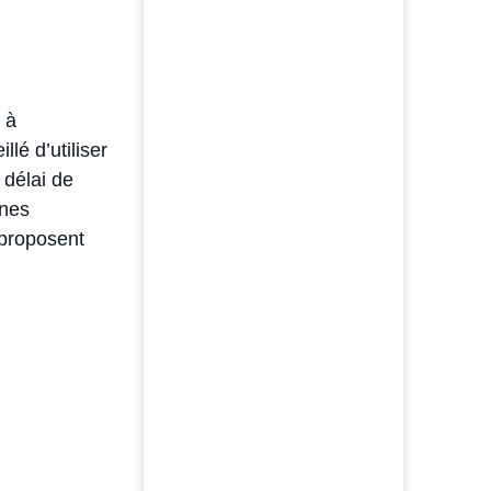
 à
lé d’utiliser
 délai de
ines
proposent