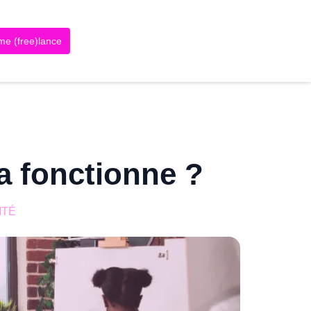
me (free)lance
a fonctionne ?
ITÉ