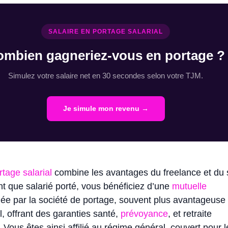
SALAIRE EN PORTAGE SALARIAL
ombien gagneriez-vous en portage ?
Simulez votre salaire net en 30 secondes selon votre TJM.
Je simule mon revenu →
rtage salarial
combine les avantages du freelance et du s
nt que salarié porté, vous bénéficiez d’une
mutuelle
ée par la société de portage, souvent plus avantageuse
l, offrant des garanties santé,
prévoyance
, et retraite
Vous êtes ainsi affilié au régime général, couvert pour 