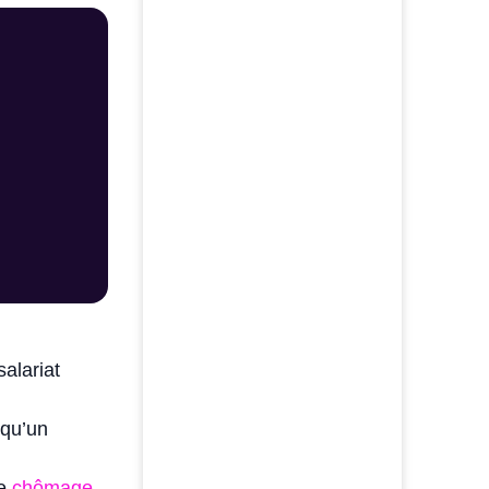
alariat
 qu’un
le
chômage
,