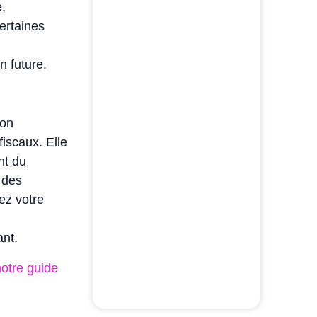
e,
certaines
n future.
ion
iscaux. Elle
nt du
n des
tez votre
ant.
notre guide