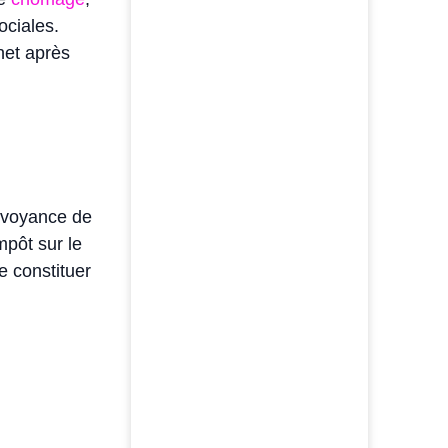
ociales.
net après
révoyance de
mpôt sur le
e constituer