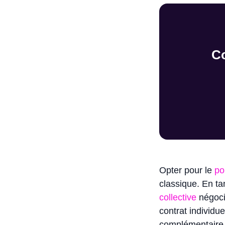
C
Opter pour le
po
classique. En ta
collective
négoci
contrat individue
complémentaire. 