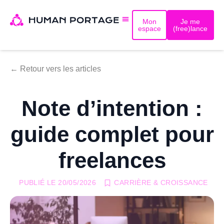
Mon
Je me
espace
(free)lance
← Retour vers les articles
Note d’intention :
guide complet pour
freelances
PUBLIÉ LE
20/05/2026
CARRIÈRE & CROISSANCE