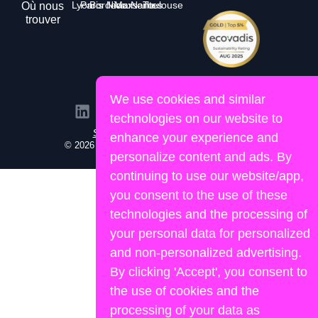
Lyon
Paris
Bordeaux
Nice
Marseille
Nantes
Toulouse
Où nous
trouver
We use cookies and similar
technologies on our website to
Site propulsé par Lemon&Joy
enhance your experience and
© 2026 Human Portage. Tous droits réservés.
personalize content and ads. By
continuing to use our website/app,
you consent to the use of these
technologies and the processing of
your personal data for personalized
and non-personalized advertising.
By clicking 'Accept', you consent to
the use of cookies and the
processing of your data as