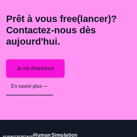
Prêt à vous free(lancer)?
Contactez-nous dès
aujourd'hui.
Je me (free)lance
En savoir plus —
Human
Simulation