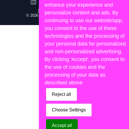
enhance your experience and
Site propulsé par Lemon&Joy
personalize content and ads. By
© 2026 Human Portage. Tous droits réservés.
continuing to use our website/app,
you consent to the use of these
technologies and the processing of
your personal data for personalized
and non-personalized advertising.
By clicking 'Accept', you consent to
the use of cookies and the
processing of your data as
described above
Reject all
Choose Settings
Accept all