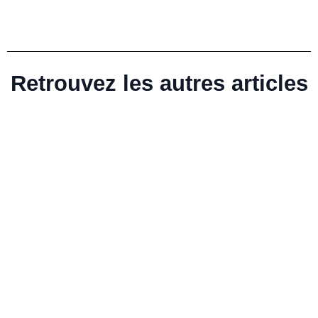
Retrouvez les autres articles
Digital nomade salarié : le statut idéal pour
voyager