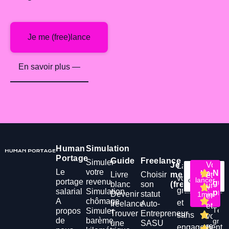
Je me (free)lance
En savoir plus —
Human
Simulation
Portage
Guide
Freelance
Simuler
Je
Vous
Lancez-
Le
votre
Me
Me
Not
Livre
Choisir
me
êtes
vous
connecter
lancer
portage
revenu
gui
blanc
son
(free)lance
une
en
gratuitement
salarial
Simulation
prat
Devenir
statut
1min
entrep
A
chômage
et
freelance
Auto-
et
Télé
propos
Simuler
Trouver
Entrepreneur
sans
vous
de
barème
grat
une
SASU
reche
engagement