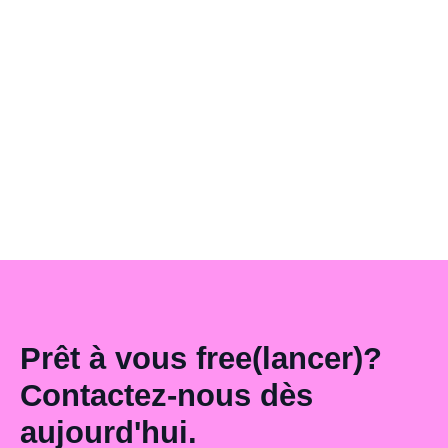
vous recevez
Vous quittez votre emploi et vous interrogez sur les sommes
qui vous seront versées ? Le solde de tout compte en cas de
démission regroupe plusieurs éléments essentiels. Voici
comment comprendre et vérifier ce document crucial pour
votre transition professionnelle.
LIRE L'ARTICLE —
Prêt à vous free(lancer)?
Contactez-nous dès
aujourd'hui.